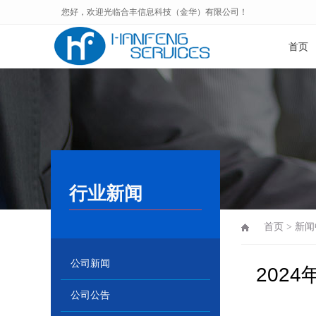
您好，欢迎光临合丰信息科技（金华）有限公司！
首页
行业新闻
首页
>
新闻
公司新闻
202
公司公告